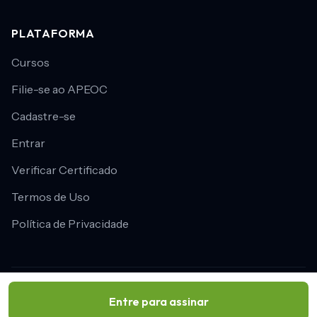
PLATAFORMA
Cursos
Filie-se ao APEOC
Cadastre-se
Entrar
Verificar Certificado
Termos de Uso
Política de Privacidade
Academia APEOC © 2026
•
Uma iniciativa do
Sindicato APEOC
•
Entre para assinar
Desenvolvido por
TI & Afins